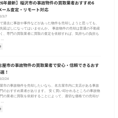
026年最新】稲沢市の事故物件の買取業者おすすめ6
メール査定・リモート対応
6/3/7
で過去に事故や事件などがあった物件を売却しようと思っても、
先延ばしになってはいませんか。 事故物件の売却は普通の不動産
く、専門の買取業者に買取の査定を依頼すれば、気持ちの負担も
..
件
古屋市の事故物件の買取業者で安心・信頼できるおす
6選！
6/2/24
屋市の事故物件を売却したいなら、名古屋市内に支店がある事故
門のおすすめ業者があります。 安く買い叩かれるところの事故物
門の業者に買取を依頼することによって、適切な価格での売却が
..
件