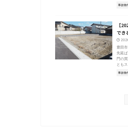
事故物
【2
でき
202
豊田市
先延ば
門の買
ともス .
事故物