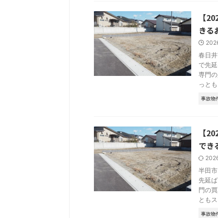
【2
きる
202
春日井
で先延
専門の
っとも .
事故物
【2
でき
202
半田市
先延ば
門の買
ともス .
事故物