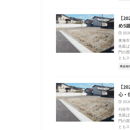
【2
め5
202
東海市
先延ば
門の買
ともス .
事故物
【2
心・
202
刈谷市
先延ば
門の買
ともス .