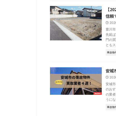
【2
信頼
202
豊川市
先延ば
門の買
ともス .
事故物
安城
202
安城市
のおす
の業者
うにな .
事故物