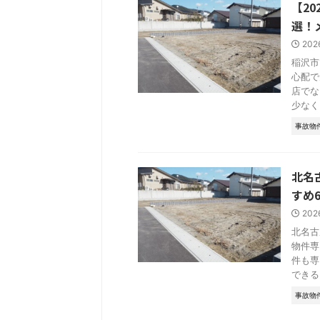
【2
選！
202
稲沢市
心配で
店でな
少なく .
事故物
北名
すめ
202
北名古
物件専
件も専
できる .
事故物