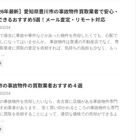
026年最新】愛知県豊川市の事故物件買取業者で安心・
できるおすすめ5選！メール査定・リモート対応
6/2/24
で過去に事故や事件などがあった物件を売却したくても、心配で
しになってはいませんか。 事故物件は普通の不動産店でなく、専
取業者に買取の査定を依頼すれば、気持ちの負担も少なく、もっ
..
件
市の事故物件の買取業者おすすめ４選
6/2/24
の事故物件を売却したいなら、名古屋に店舗がある事故物件専門
すめ業者があります。 安く買い叩かれるところの事故物件も専門
に買取を依頼することによって、適切な価格での売却ができるよ
..
件