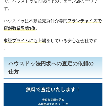
で、ハウスドゥ法円坂はそのチェーン店の一つで
す。
ハウスドゥは不動産売買仲介専門
フランチャイズで
店舗数業界第1位
。
東証プライムにも上場
をしている安心な会社です
。
ハウスドゥ法円坂への査定の依頼の
仕方