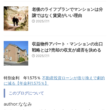
老後のライフプランでマンションは分
譲ではなく賃貸がいい理由
2025/7/1
収益物件アパート・マンションの出口
戦略とは?売却の収支が成否を決める
2025/7/1
特別金利 年1.575％
不動産投資ローンが借り換えで劇的
に減る【年金利1.575％】
このブログについて
author:ななみ