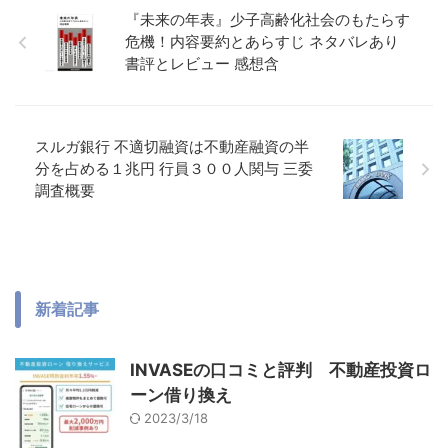
『未来の年表』少子高齢化社会のもたらす
危機！内容要約とあらすじ ネタバレあり
書評とレビュー 感想含
スルガ銀行 不適切融資は不動産融資の半
分を占める１兆円 行員３００人関与 三委
調査概要
新着記事
INVASEの口コミと評判 不動産投資ロ
ーン借り換え
2023/3/18