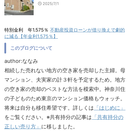
2025/7/1
特別金利 年1.575％
不動産投資ローンが借り換えで劇的
に減る【年金利1.575％】
このブログについて
author:ななみ
相続した売れない地方の空き家を売却した主婦。母
マンション、夫実家の計３軒を予定するため。地方
の空き家の売却のベストな方法を模索中。神奈川住
の子どものため東京のマンション価格もウォッチ。
将来は自分も移住希望です。詳しくは
「はじめに」
をご覧ください。※共有持分の記事は
「共有持分の
正しい売り方」
に移しました。