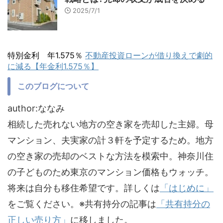
2025/7/1
特別金利 年1.575％
不動産投資ローンが借り換えで劇的
に減る【年金利1.575％】
このブログについて
author:ななみ
相続した売れない地方の空き家を売却した主婦。母
マンション、夫実家の計３軒を予定するため。地方
の空き家の売却のベストな方法を模索中。神奈川住
の子どものため東京のマンション価格もウォッチ。
将来は自分も移住希望です。詳しくは
「はじめに」
をご覧ください。※共有持分の記事は
「共有持分の
正しい売り方」
に移しました。