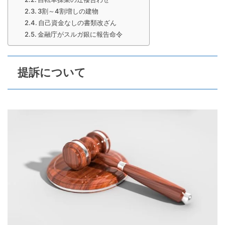
3割～4割増しの建物
自己資金なしの書類改ざん
金融庁がスルガ銀に報告命令
提訴について