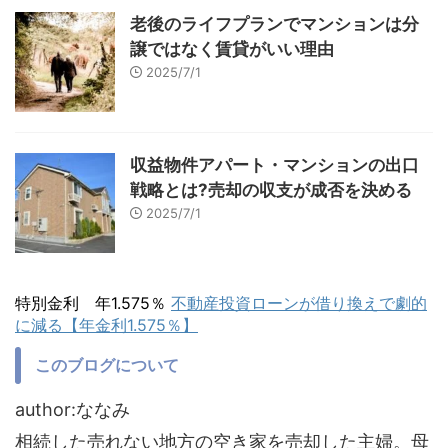
老後のライフプランでマンションは分
譲ではなく賃貸がいい理由
2025/7/1
収益物件アパート・マンションの出口
戦略とは?売却の収支が成否を決める
2025/7/1
特別金利 年1.575％
不動産投資ローンが借り換えで劇的
に減る【年金利1.575％】
このブログについて
author:ななみ
相続した売れない地方の空き家を売却した主婦。母