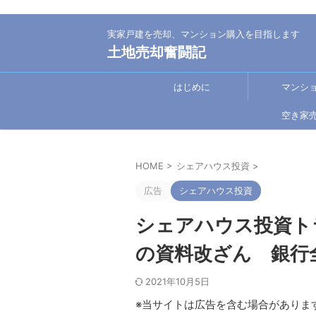
実家戸建を売却、マンション購入を目指します
土地売却奮闘記
はじめに
マンシ
空き家
HOME
>
シェアハウス投資
>
広告
シェアハウス投資
シェアハウス投資ト
の資料改ざん 銀行
2021年10月5日
※当サイトは広告を含む場合がありま