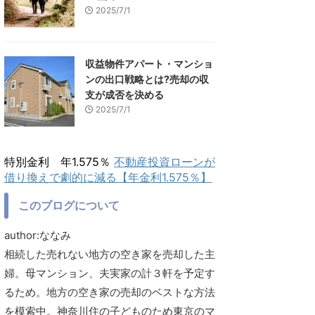
2025/7/1
収益物件アパート・マンショ
ンの出口戦略とは?売却の収
支が成否を決める
2025/7/1
特別金利 年1.575％
不動産投資ローンが
借り換えで劇的に減る【年金利1.575％】
このブログについて
author:ななみ
相続した売れない地方の空き家を売却した主
婦。母マンション、夫実家の計３軒を予定す
るため。地方の空き家の売却のベストな方法
を模索中。神奈川住の子どものため東京のマ