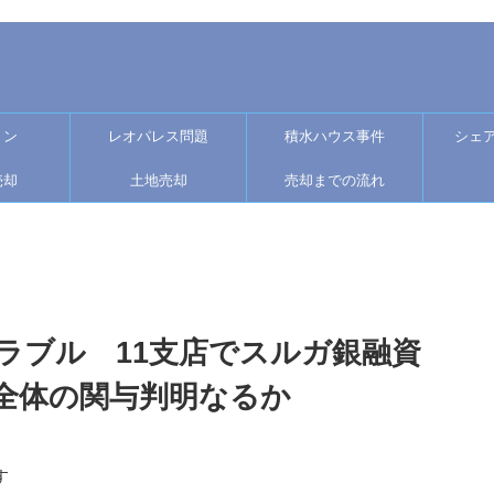
ョン
レオパレス問題
積水ハウス事件
シェ
売却
土地売却
売却までの流れ
ラブル 11支店でスルガ銀融資
全体の関与判明なるか
す