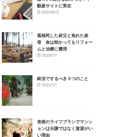
動産サイトに実在
2025/9/12
孤独死した叔父と免れた叔
母 命は助かってもリフォー
ムと治療に費用
2025/7/1
終活でするべき３つのこと
2025/7/1
老後のライフプランでマンシ
ョンは分譲ではなく賃貸がい
い理由