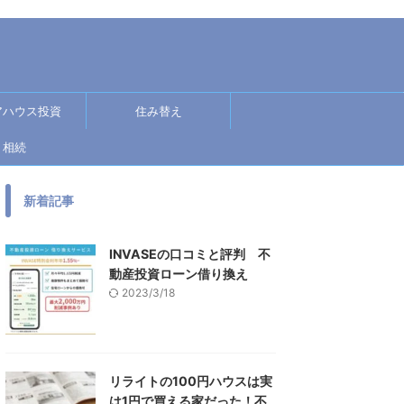
アハウス投資
住み替え
相続
新着記事
INVASEの口コミと評判 不
動産投資ローン借り換え
2023/3/18
リライトの100円ハウスは実
は1円で買える家だった！不