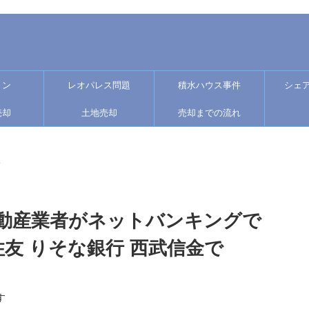
ョン
レオパレス問題
積水ハウス事件
シェ
売却
土地売却
売却までの流れ
>
動産業者がネットバンキングで
住友 りそな銀行 西武信金で
す