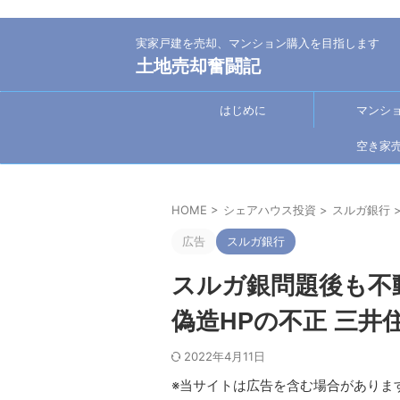
実家戸建を売却、マンション購入を目指します
土地売却奮闘記
はじめに
マンシ
空き家
HOME
>
シェアハウス投資
>
スルガ銀行
広告
スルガ銀行
スルガ銀問題後も不
偽造HPの不正 三井
2022年4月11日
※当サイトは広告を含む場合がありま