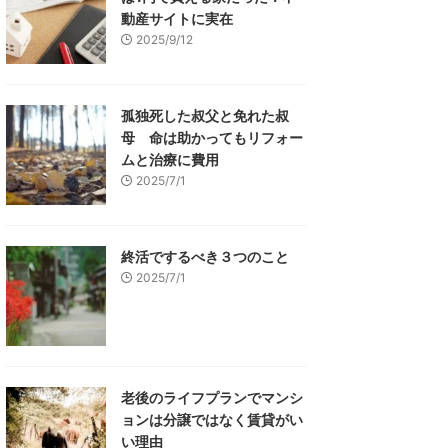
動産サイトに実在
2025/9/12
孤独死した叔父と免れた叔
母 命は助かってもリフォー
ムと治療に費用
2025/7/1
終活でするべき３つのこと
2025/7/1
老後のライフプランでマンシ
ョンは分譲ではなく賃貸がい
い理由