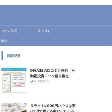
アハウス投資
住み替え
相続
新着記事
INVASEの口コミと評判 不
動産投資ローン借り換え
2023/3/18
リライトの100円ハウスは実
は1円で買える家だった！不