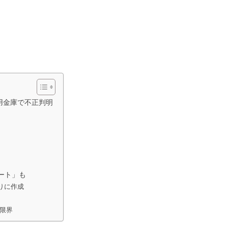
用金庫で不正判明
ート」も
りに作成
限界