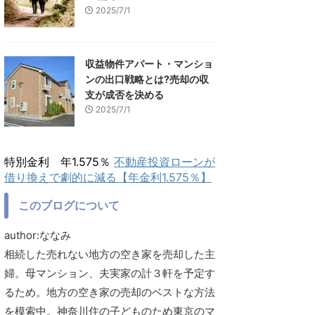
2025/7/1
収益物件アパート・マンショ
ンの出口戦略とは?売却の収
支が成否を決める
2025/7/1
特別金利 年1.575％
不動産投資ローンが
借り換えで劇的に減る【年金利1.575％】
このブログについて
author:ななみ
相続した売れない地方の空き家を売却した主
婦。母マンション、夫実家の計３軒を予定す
るため。地方の空き家の売却のベストな方法
を模索中。神奈川住の子どものため東京のマ