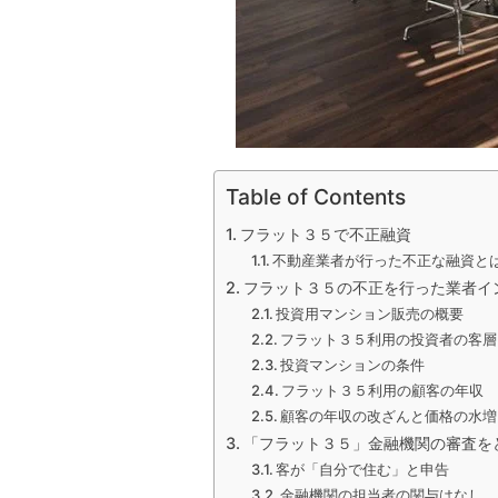
Table of Contents
フラット３５で不正融資
不動産業者が行った不正な融資と
フラット３５の不正を行った業者イ
投資用マンション販売の概要
フラット３５利用の投資者の客層
投資マンションの条件
フラット３５利用の顧客の年収
顧客の年収の改ざんと価格の水増
「フラット３５」金融機関の審査を
客が「自分で住む」と申告
金融機関の担当者の関与はなし