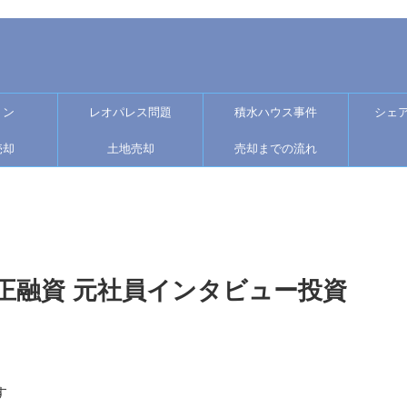
ョン
レオパレス問題
積水ハウス事件
シェ
売却
土地売却
売却までの流れ
正融資 元社員インタビュー投資
す