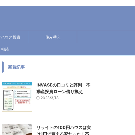
アハウス投資
住み替え
相続
新着記事
INVASEの口コミと評判 不
動産投資ローン借り換え
2023/3/18
リライトの100円ハウスは実
は1円で買える家だった！不