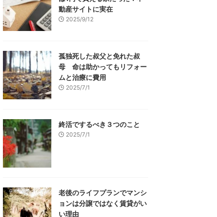
動産サイトに実在
2025/9/12
孤独死した叔父と免れた叔
母 命は助かってもリフォー
ムと治療に費用
2025/7/1
終活でするべき３つのこと
2025/7/1
老後のライフプランでマンシ
ョンは分譲ではなく賃貸がい
い理由