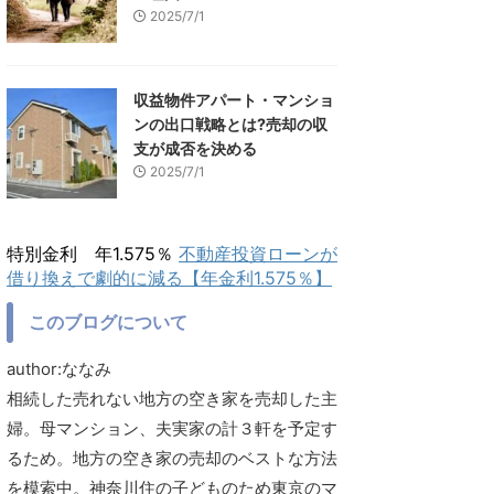
2025/7/1
収益物件アパート・マンショ
ンの出口戦略とは?売却の収
支が成否を決める
2025/7/1
特別金利 年1.575％
不動産投資ローンが
借り換えで劇的に減る【年金利1.575％】
このブログについて
author:ななみ
相続した売れない地方の空き家を売却した主
婦。母マンション、夫実家の計３軒を予定す
るため。地方の空き家の売却のベストな方法
を模索中。神奈川住の子どものため東京のマ