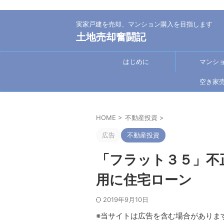
実家戸建を売却、マンション購入を目指します
土地売却奮闘記
はじめに
マンシ
空き家
HOME
>
不動産投資
>
広告
不動産投資
「フラット３５」不
用に住宅ローン
2019年9月10日
※当サイトは広告を含む場合がありま