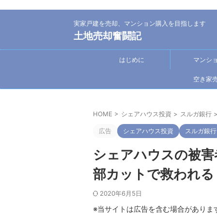
実家戸建を売却、マンション購入を目指します
土地売却奮闘記
はじめに
マンシ
空き家
HOME
>
シェアハウス投資
>
スルガ銀行
広告
シェアハウス投資
スルガ銀行
シェアハウスの被害
部カットで救われる
2020年6月5日
※当サイトは広告を含む場合がありま