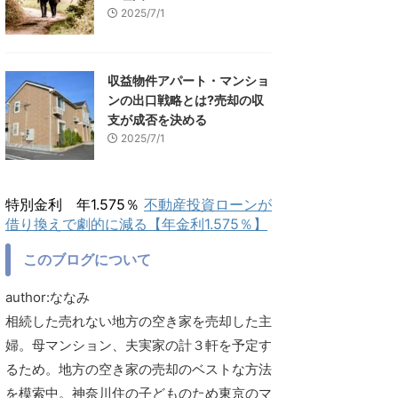
2025/7/1
収益物件アパート・マンショ
ンの出口戦略とは?売却の収
支が成否を決める
2025/7/1
特別金利 年1.575％
不動産投資ローンが
借り換えで劇的に減る【年金利1.575％】
このブログについて
author:ななみ
相続した売れない地方の空き家を売却した主
婦。母マンション、夫実家の計３軒を予定す
るため。地方の空き家の売却のベストな方法
を模索中。神奈川住の子どものため東京のマ