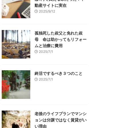
動産サイトに実在
2025/9/12
孤独死した叔父と免れた叔
母 命は助かってもリフォー
ムと治療に費用
2025/7/1
終活でするべき３つのこと
2025/7/1
老後のライフプランでマンシ
ョンは分譲ではなく賃貸がい
い理由