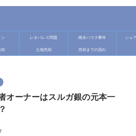
ョン
レオパレス問題
積水ハウス事件
シェ
売却
土地売却
売却までの流れ
>
者オーナーはスルガ銀の元本一
？
す