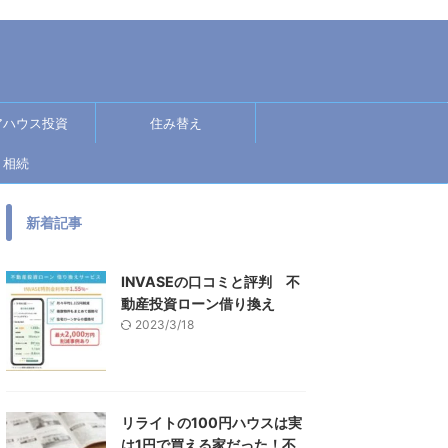
アハウス投資
住み替え
相続
新着記事
INVASEの口コミと評判 不
動産投資ローン借り換え
2023/3/18
リライトの100円ハウスは実
は1円で買える家だった！不