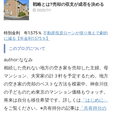
戦略とは?売却の収支が成否を決める
2025/7/1
特別金利 年1.575％
不動産投資ローンが借り換えで劇的
に減る【年金利1.575％】
このブログについて
author:ななみ
相続した売れない地方の空き家を売却した主婦。母
マンション、夫実家の計３軒を予定するため。地方
の空き家の売却のベストな方法を模索中。神奈川住
の子どものため東京のマンション価格もウォッチ。
将来は自分も移住希望です。詳しくは
「はじめに」
をご覧ください。※共有持分の記事は
「共有持分の