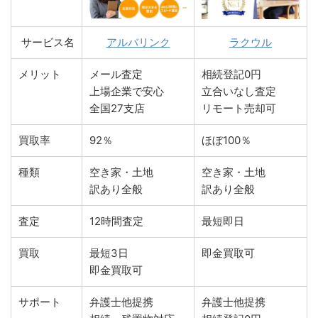
サービス名
アルバリンク
ラクウル
メリット
メール査定
相続登記0円
上場企業で安心
立合いなし査定
全国27支店
リモート売却可
買取率
92％
ほぼ100％
種類
空き家・土地
空き家・土地
訳あり全般
訳あり全般
査定
12時間査定
最短即日
買取
最短3日
即金買取可
即金買取可
サポート
弁護士他提携
弁護士他提携