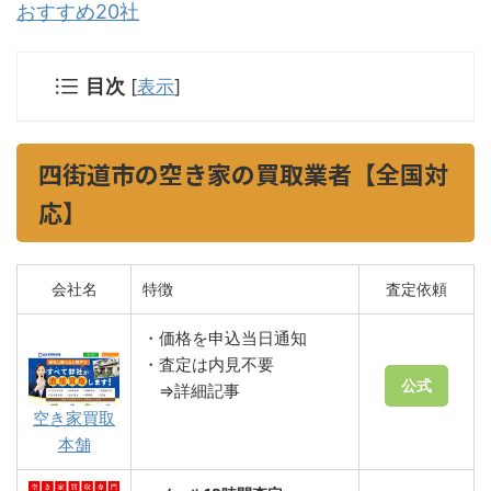
おすすめ20社
目次
[
表示
]
四街道市の空き家の買取業者【全国対
応】
会社名
特徴
査定依頼
・価格を申込当日通知
・査定は内見不要
公式
⇒詳細記事
空き家買取
本舗