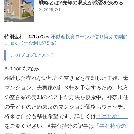
戦略とは?売却の収支が成否を決める
2025/7/1
特別金利 年1.575％
不動産投資ローンが借り換えで劇的
に減る【年金利1.575％】
このブログについて
author:ななみ
相続した売れない地方の空き家を売却した主婦。母
マンション、夫実家の計３軒を予定するため。地方
の空き家の売却のベストな方法を模索中。神奈川住
の子どものため東京のマンション価格もウォッチ。
将来は自分も移住希望です。詳しくは
「はじめに」
をご覧ください。※共有持分の記事は
「共有持分の