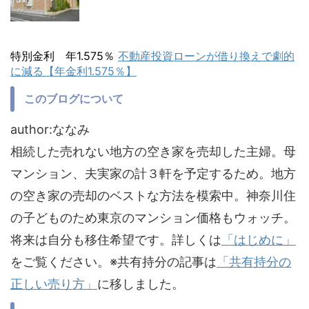
特別金利 年1.575％
不動産投資ローンが借り換えで劇的
に減る【年金利1.575％】
このブログについて
author:ななみ
相続した売れない地方の空き家を売却した主婦。母
マンション、夫実家の計３軒を予定するため。地方
の空き家の売却のベストな方法を模索中。神奈川住
の子どものため東京のマンション価格もウォッチ。
将来は自分も移住希望です。詳しくは
「はじめに」
をご覧ください。※共有持分の記事は
「共有持分の
正しい売り方」
に移しました。