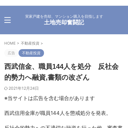
実家戸建を売却、マンション購入を目指します
土地売却奮闘記
HOME
>
不動産投資
>
広告
不動産投資
西武信金、職員144人を処分 反社会
的勢力へ融資,書類の改ざん
2021年12月24日
※当サイトは広告を含む場合があります
西武信用金庫が職員144人を懲戒処分を発表。
反社会的勢力への不適切な融資を行った他、審査書