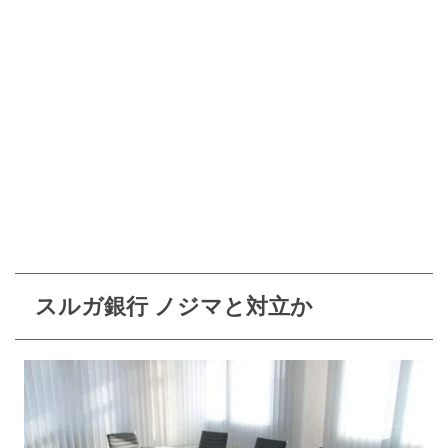
スルガ銀行 ノジマと対立か