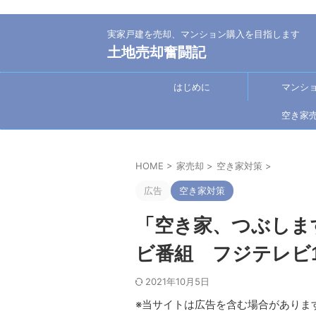
実家戸建を売却、マンション購入を目指します
土地売却奮闘記
はじめに
マンシ
空き家
HOME
>
家売却
>
空き家対策
>
広告
空き家対策
「空き家、つぶしま
ビ番組 フジテレビ
2021年10月5日
※当サイトは広告を含む場合がありま