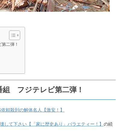
ビ第二弾！
』
番組 フジテレビ第二弾！
S依頼殺到の解体名人【激安！】
壊して下さい【「家に歴史あり」バラエティー！】
の続