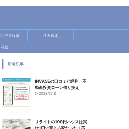
アハウス投資
住み替え
相続
新着記事
INVASEの口コミと評判 不
動産投資ローン借り換え
2023/3/18
リライトの100円ハウスは実
は1円で買える家だった！不