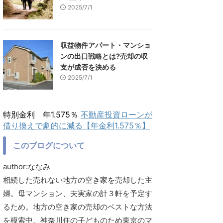
2025/7/1
収益物件アパート・マンショ
ンの出口戦略とは?売却の収
支が成否を決める
2025/7/1
特別金利 年1.575％
不動産投資ローンが
借り換えで劇的に減る【年金利1.575％】
このブログについて
author:ななみ
相続した売れない地方の空き家を売却した主
婦。母マンション、夫実家の計３軒を予定す
るため。地方の空き家の売却のベストな方法
を模索中。神奈川住の子どものため東京のマ