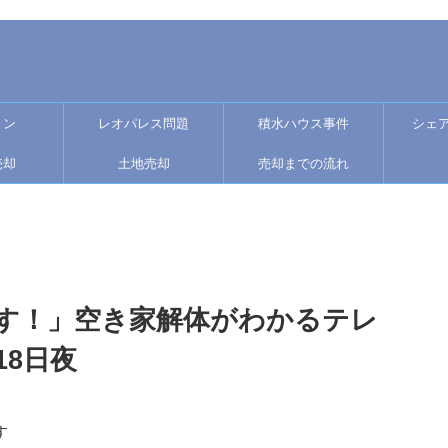
ョン
レオパレス問題
積水ハウス事件
シェ
売却
土地売却
売却までの流れ
す！」空き家解体がわかるテレ
18日夜
す