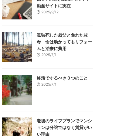
動産サイトに実在
2025/9/12
孤独死した叔父と免れた叔
母 命は助かってもリフォー
ムと治療に費用
2025/7/1
終活でするべき３つのこと
2025/7/1
老後のライフプランでマンシ
ョンは分譲ではなく賃貸がい
い理由