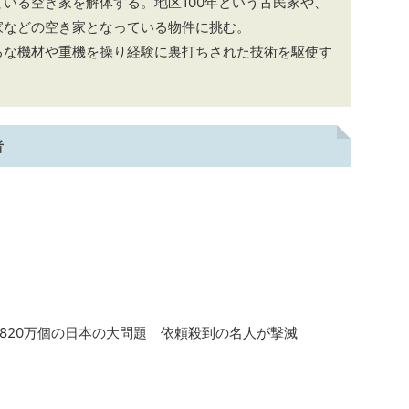
いる空き家を解体する。地区100年という古民家や、
家などの空き家となっている物件に挑む。
ろな機材や重機を操り経験に裏打ちされた技術を駆使す
者
820万個の日本の大問題 依頼殺到の名人が撃滅