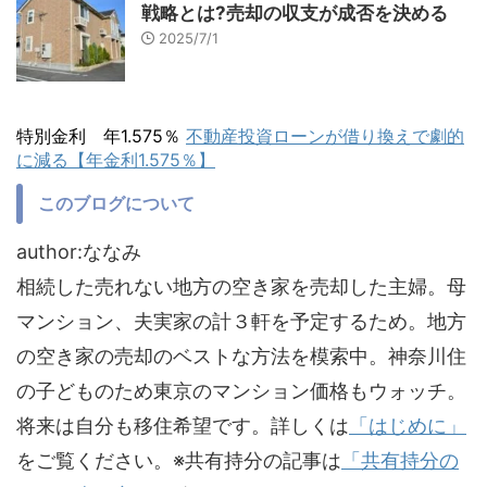
戦略とは?売却の収支が成否を決める
2025/7/1
特別金利 年1.575％
不動産投資ローンが借り換えで劇的
に減る【年金利1.575％】
このブログについて
author:ななみ
相続した売れない地方の空き家を売却した主婦。母
マンション、夫実家の計３軒を予定するため。地方
の空き家の売却のベストな方法を模索中。神奈川住
の子どものため東京のマンション価格もウォッチ。
将来は自分も移住希望です。詳しくは
「はじめに」
をご覧ください。※共有持分の記事は
「共有持分の