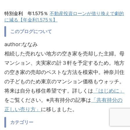
特別金利 年1.575％
不動産投資ローンが借り換えで劇的
に減る【年金利1.575％】
このブログについて
author:ななみ
相続した売れない地方の空き家を売却した主婦。母
マンション、夫実家の計３軒を予定するため。地方
の空き家の売却のベストな方法を模索中。神奈川住
の子どものため東京のマンション価格もウォッチ。
将来は自分も移住希望です。詳しくは
「はじめに」
をご覧ください。※共有持分の記事は
「共有持分の
正しい売り方」
に移しました。
カテゴリー