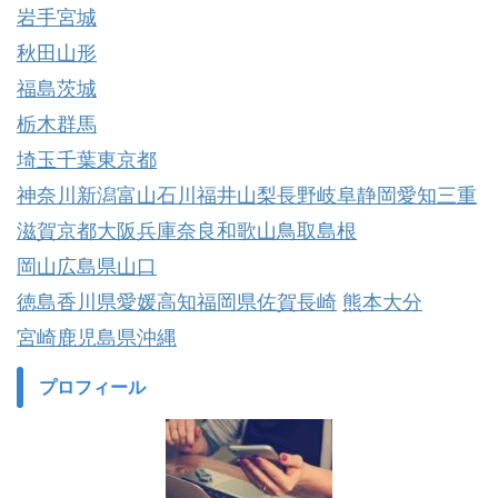
岩手
宮城
秋田
山形
福島
茨城
栃木
群馬
埼玉
千葉
東京都
神奈川
新潟
富山
石川
福井
山梨
長野
岐阜
静岡
愛知
三重
滋賀
京都
大阪
兵庫
奈良
和歌山
鳥取
島根
岡山
広島県
山口
徳島
香川県
愛媛
高知
福岡県
佐賀
長崎
熊本
大分
宮崎
鹿児島県
沖縄
プロフィール