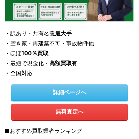
・訳あり・共有名義
最大手
・空き家・再建築不可・事故物件他
・ほぼ
100％買取
・最短で現金化・
高額買取
有
・全国対応
詳細ページへ
無料査定へ
■おすすめ買取業者ランキング