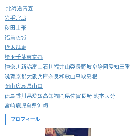
北海道
青森
岩手
宮城
秋田
山形
福島
茨城
栃木
群馬
埼玉
千葉
東京都
神奈川
新潟
富山
石川
福井
山梨
長野
岐阜
静岡
愛知
三重
滋賀
京都
大阪
兵庫
奈良
和歌山
鳥取
島根
岡山
広島県
山口
徳島
香川県
愛媛
高知
福岡県
佐賀
長崎
熊本
大分
宮崎
鹿児島県
沖縄
プロフィール