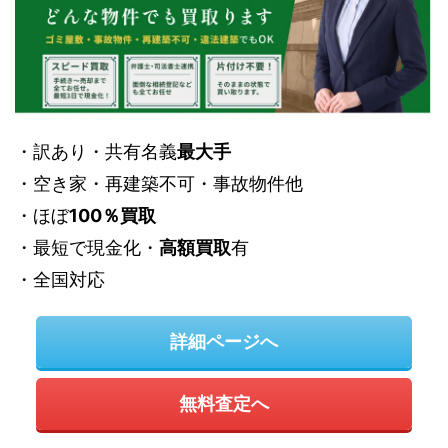
・訳あり・共有名義
最大手
・空き家・再建築不可・事故物件他
・ほぼ
100％買取
・最短で現金化・
高額買取
有
・全国対応
詳細ページへ
無料査定へ