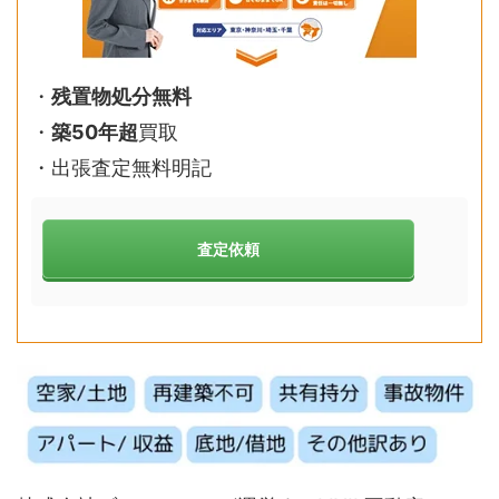
・
残置物処分無料
・
築50年超
買取
・
出張査定無料明記
査定依頼