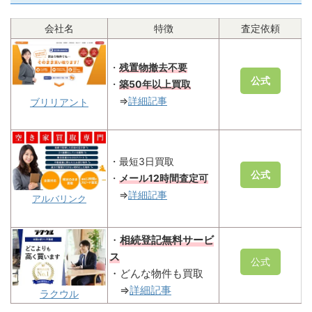
会社名
特徴
査定依頼
・
残置物撤去不要
公式
・
築50年以上買取
⇒
詳細記事
ブリリアント
・最短3日買取
公式
・
メール12時間査定可
⇒
詳細記事
アルバリンク
・
相続登記無料サービ
ス
公式
・どんな物件も買取
⇒
詳細記事
ラクウル